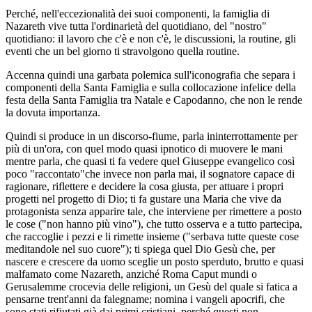
Perché, nell'eccezionalità dei suoi componenti, la famiglia di
Nazareth vive tutta l'ordinarietà del quotidiano, del "nostro"
quotidiano: il lavoro che c'è e non c'è, le discussioni, la routine, gli
eventi che un bel giorno ti stravolgono quella routine.
Accenna quindi una garbata polemica sull'iconografia che separa i
componenti della Santa Famiglia e sulla collocazione infelice della
festa della Santa Famiglia tra Natale e Capodanno, che non le rende
la dovuta importanza.
Quindi si produce in un discorso-fiume, parla ininterrottamente per
più di un'ora, con quel modo quasi ipnotico di muovere le mani
mentre parla, che quasi ti fa vedere quel Giuseppe evangelico così
poco "raccontato"che invece non parla mai, il sognatore capace di
ragionare, riflettere e decidere la cosa giusta, per attuare i propri
progetti nel progetto di Dio; ti fa gustare una Maria che vive da
protagonista senza apparire tale, che interviene per rimettere a posto
le cose ("non hanno più vino"), che tutto osserva e a tutto partecipa,
che raccoglie i pezzi e li rimette insieme ("serbava tutte queste cose
meditandole nel suo cuore"); ti spiega quel Dio Gesù che, per
nascere e crescere da uomo sceglie un posto sperduto, brutto e quasi
malfamato come Nazareth, anziché Roma Caput mundi o
Gerusalemme crocevia delle religioni, un Gesù del quale si fatica a
pensarne trent'anni da falegname; nomina i vangeli apocrifi, che
sono stati rifiutati già dai primi cristiani, perché questi non