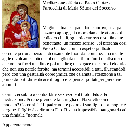
Meditazione offerta da Paolo Curtaz alla
Parrocchia di Maria SS.ma del Soccorso
Maglietta bianca, pantaloni sportivi, sciarpa
azzurra appoggiata morbidamente attorno al
collo, occhiali, sguardo curioso e sottilmente
penetrante, un mezzo sorriso... si presenta così
Paolo Curtaz, con un aspetto piuttosto
comune per una persona decisamente fuori dal comune: una mente
agile e vulcanica, attenta al dettaglio da cui tirare fuori un discorso
che ne tira fuori un altro e poi un altro; un sagace maestro di eloquio
che non usa parole forbite, ma termini accessibili a tutti, illustrandoli
però con una gestualità coreografica che calamita l'attenzione a tal
punto da farti dimenticare il foglio e la penna, portati per prendere
appunti.
Comincia subito a contraddire se stesso e il titolo dato alla
meditazione: Perché prendere la famiglia di Nazareth come
modello? Come si fa? Il padre non è padre di suo figlio. La moglie è
vergine. il figlio è addirittura Dio. Risulta impossibile paragonarla ad
una famiglia "normale".
Apparentemente.