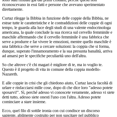
riconoscevano in essi fatti e persone che avevano sperimentato
direttamente.
Curtaz rilegge la Bibbia in funzione delle coppie della Bibbia, ne
estrae tutte le caratteristiche e le contraddizioni delle coppie di ogni
tempo, le guarda alla luce degli studi di una valente endocrinologa
americana, la quale conclude la sua ricerca sul cervello femminile e
maschile affermando che il cervello femminile è una fabbrica che
serve a produrre e far vivere le emozioni, mentre quello maschile è
una fabbrica che serve a cercare soluzioni: la coppia che si forma,
dunque, superato l'innamoramento e la sua presunta banalità, arriva
ad amarsi per le specifiche peculiarità uno dell'altra.
So che altrove c'è chi magari è migliore di te, ma io voglio te.
Questo è il progetto di vita in comune della coppia modello-
Nazareth.
E alle coppie in crisi che gli chiedono aiuto, Curtaz lascia facoltà di
urlare e rinfacciarsi mille cose, dopo di che dice loro "adesso potete
sposarvi!". Sì, perché adesso vi conoscete veramente, adesso vi siete
detti tutto, adesso siete onesti l'uno con l'altra. Adesso potete
cominciare a stare insieme.
Ecco, quel filo di sottile ironia con cui condisce un discorso
sapiente, abilmente costruito per non suscitare nel pubblico