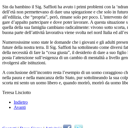
Sin da bambino il Sig. Saffioti ha avuto i primi problemi con la ‘ndra
dell’età non permettevano di dare una spiegazione e che solo in futuro a
all’edilizia, che “propria”, però, rimane solo per poco. L’intervento del
gare d’appalto partecipare e dove poter lavorare. A questa situazione si
quella della sua famiglia cambiano radicalmente: vivono sotto scorta, m
buona parte dell’attività lavorativa viene svolta nel nord Italia ed all’es
Numerosissime sono state le domande che i giovani e gli adulti presenti
future della nostra terra. Il Sig. Saffioti ha sottolineato come diversi fa
della necessità di fare la “cosa giusta”, il desiderio di dare a suo figlio
posta l’attenzione sull’esigenza di un cambio di mentalità a livello gen
rivolgersi alle istituzioni.
A conclusione dell’incontro resta l’esempio di un uomo coraggioso che
nella paura e nella mancanza dello Stato, pur sottolineando la sua colp
scorta mi sento un uomo libero e, quando morirò, morirò da uomo libe
Teresa Lisciotto
Indietro
Avanti