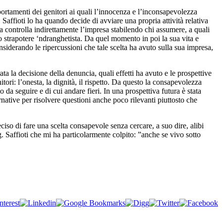
ortamenti dei genitori ai quali l’innocenza e l’inconsapevolezza
 Saffioti lo ha quando decide di avviare una propria attività relativa
 ma controlla indirettamente l’impresa stabilendo chi assumere, a quali
lo strapotere ‘ndranghetista. Da quel momento in poi la sua vita e
siderando le ripercussioni che tale scelta ha avuto sulla sua impresa,
a la decisione della denuncia, quali effetti ha avuto e le prospettive
nitori: l’onesta, la dignità, il rispetto. Da questo la consapevolezza
io da seguire e di cui andare fieri. In una prospettiva futura è stata
rnative per risolvere questioni anche poco rilevanti piuttosto che
so di fare una scelta consapevole senza cercare, a suo dire, alibi
. Saffioti che mi ha particolarmente colpito: ”anche se vivo sotto