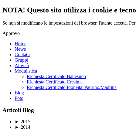
NOTA! Questo sito utilizza i cookie e tecnol
Se non si modificano le impostazioni del browser, l'utente accetta.
Per
Approvo
Home
News
Contatti
Gruppi
Attività
Modulistica
Richiesta Certificato Battesimo
Richiesta Certificato Cresima
Richiesta Certificato Idoneita' Padrino/Madrina
Blog
Foto
Articoli Blog
►
2015
►
2014