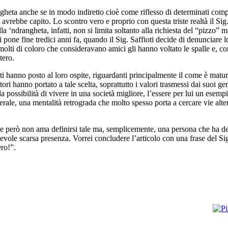
ngheta anche se in modo indiretto cioè come riflesso di determinati comp
vrebbe capito. Lo scontro vero e proprio con questa triste realtà il Sig.
la ‘ndrangheta, infatti, non si limita soltanto alla richiesta del “pizzo”
 pone fine tredici anni fa, quando il Sig. Saffioti decide di denunciare 
olti di coloro che consideravano amici gli hanno voltato le spalle e, con
tero.
 hanno posto al loro ospite, riguardanti principalmente il come è maturat
ttori hanno portato a tale scelta, soprattutto i valori trasmessi dai suoi ge
 la possibilità di vivere in una società migliore, l’essere per lui un esemp
erale, una mentalità retrograda che molto spesso porta a cercare vie alte
 però non ama definirsi tale ma, semplicemente, una persona che ha deci
evole scarsa presenza. Vorrei concludere l’articolo con una frase del Sig
ro!”.